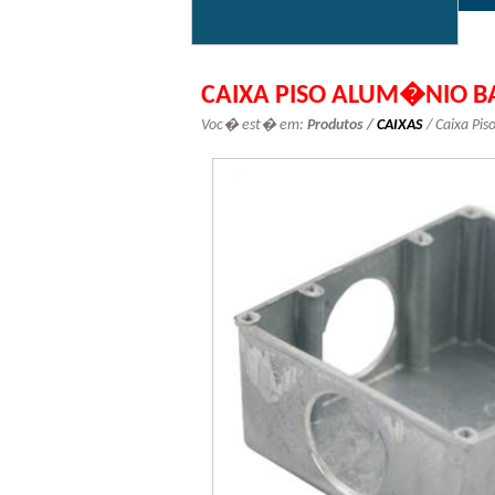
CAIXA PISO ALUM�NIO BA
Voc� est� em:
Produtos /
CAIXAS
/ Caixa Pi