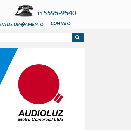
5595-9540
11
CONTATO
STA DE OR�AMENTO